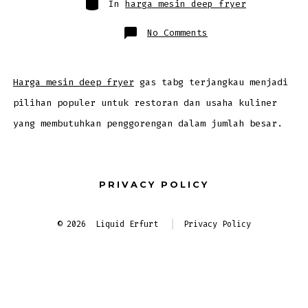
In
harga mesin deep fryer
on
No Comments
Rekomendasi
Mesin
Deep
Fryer
Gas
dengan
Harga mesin deep fryer
gas tabg terjangkau menjadi
Harga
Terjangkau
pilihan populer untuk restoran dan usaha kuliner
yang membutuhkan penggorengan dalam jumlah besar.
PRIVACY POLICY
© 2026
Liquid Erfurt
Privacy Policy