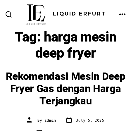
Skip
to
LIQUID ERFURT
ME
SEARCH
content
TOGGLE
Tag:
harga mesin
deep fryer
Rekomendasi Mesin Deep
Fryer Gas dengan Harga
Terjangkau
Post
Post
By
admin
July 5, 2025
date
author
Categories