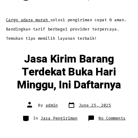
Perus
Penye
Layan
Cargo
Udara
Murah
Cargo udara murah
solusi pengiriman cepat & aman.
Cepat
Aman
Bandingkan tarif berbagai provider terpercaya.
dan
Terpe
Temukan tips memilih layanan terbaik!
Jasa Kirim Barang
Terdekat Buka Hari
Minggu, Ini Daftarnya
Post
Post
By
admin
June 25, 2025
date
author
Categories
on
In
Jasa Pengiriman
No Comments
Jasa
Kirim
Baran
Terde
Buka