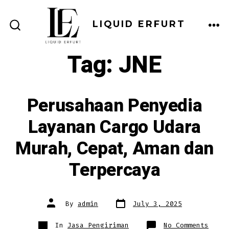
Skip
to
LIQUID ERFURT
ME
SEARCH
content
TOGGLE
Tag:
JNE
Perusahaan Penyedia
Layanan Cargo Udara
Murah, Cepat, Aman dan
Terpercaya
Post
Post
By
admin
July 3, 2025
date
author
Categories
on
In
Jasa Pengiriman
No Comments