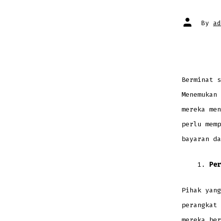
Post
By
ad
author
Berminat s
Menemukan 
mereka men
perlu memp
bayaran da
Per
Pihak yang
perangkat 
mereka ber