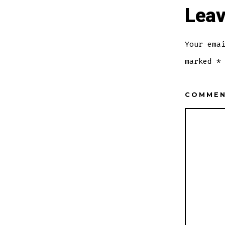
Leav
Your ema
marked
*
COMME