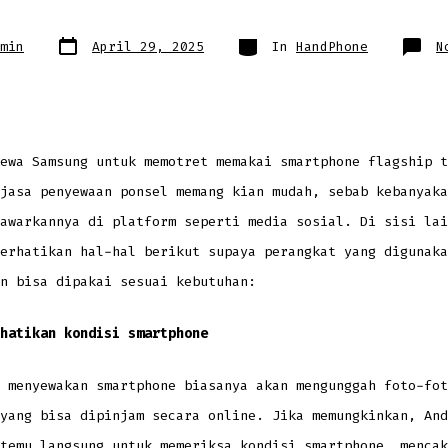
Post
Categories
min
April 29, 2025
In
HandPhone
N
date
ewa Samsung untuk memotret memakai smartphone flagship t
jasa penyewaan ponsel memang kian mudah, sebab kebanyaka
awarkannya di platform seperti media sosial. Di sisi lai
erhatikan hal-hal berikut supaya perangkat yang digunaka
n bisa dipakai sesuai kebutuhan:
hatikan kondisi smartphone
 menyewakan smartphone biasanya akan mengunggah foto-fot
yang bisa dipinjam secara online. Jika memungkinkan, And
temu langsung untuk memeriksa kondisi smartphone, mencak