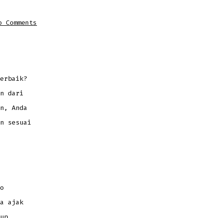
on
o Comments
Sebelum
Sewa
Samsung
Flagship,
Cek
4
Hal
Ini
Agar
erbaik?
Tak
Salah
Pilih
n dari
n, Anda
n sesuai
o
a ajak
up