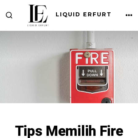
Skip
to
LIQUID ERFURT
ME
SEARCH
content
TOGGLE
Tips Memilih Fire