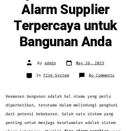
Alarm Supplier
Terpercaya untuk
Bangunan Anda
Post
Post
By
admin
May 26, 2025
date
author
Categories
on
In
Fire System
No Comments
Tips
Memilih
Fire
Alarm
Supplie
Terperc
Keamanan bangunan adalah hal utama yang perlu
untuk
Banguna
diperhatikan, terutama dalam melindungi penghuni
Anda
dari potensi kebakaran. Salah satu sistem yang
penting untuk menjaga keselamatan adalah sistem