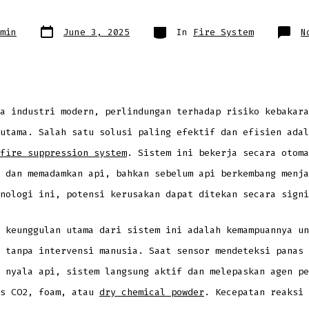
Post
Categories
min
June 3, 2025
In
Fire System
N
date
a industri modern, perlindungan terhadap risiko kebakara
utama. Salah satu solusi paling efektif dan efisien adal
fire suppression system
. Sistem ini bekerja secara otoma
 dan memadamkan api, bahkan sebelum api berkembang menja
nologi ini, potensi kerusakan dapat ditekan secara signi
 keunggulan utama dari sistem ini adalah kemampuannya un
 tanpa intervensi manusia. Saat sensor mendeteksi panas 
 nyala api, sistem langsung aktif dan melepaskan agen pe
as CO2, foam, atau
dry chemical powder
. Kecepatan reaksi 