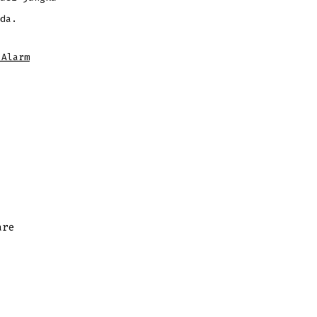
da.
 Alarm
are