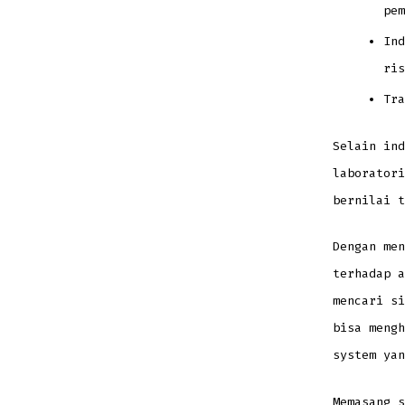
pem
Ind
ris
Tra
Selain ind
laboratori
bernilai t
Dengan men
terhadap a
mencari si
bisa meng
system yan
Memasang s