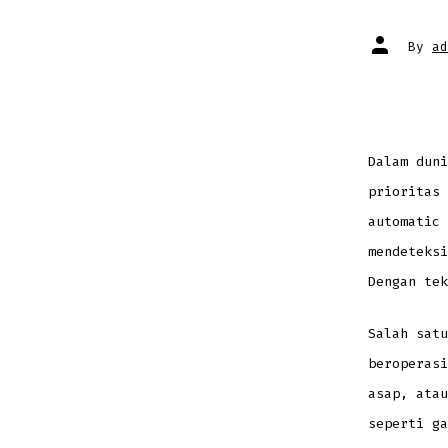
Post
By
ad
author
Dalam duni
prioritas 
automatic
mendeteksi
Dengan tek
Salah satu
beroperasi
asap, atau
seperti g