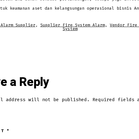
tuk keamanan aset dan kelangsungan operasional bisnis An
 Alarm Supplier
,
Supplier Fire System Alarm
,
Vendor Fire
System
e a Reply
il address will not be published.
Required fields 
NT
*