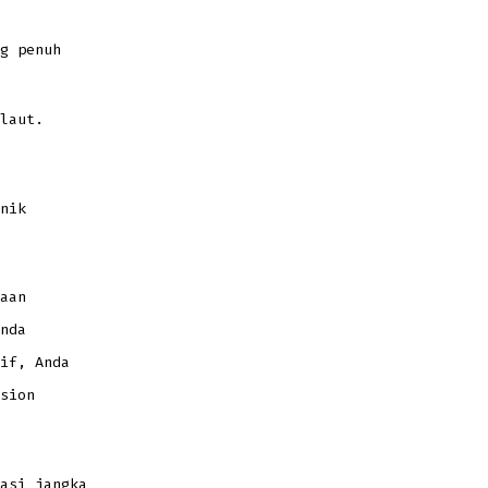
g penuh
laut.
nik
aan
nda
if, Anda
sion
asi jangka