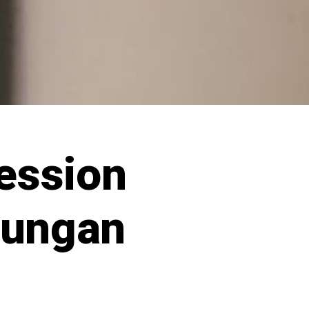
ession
dungan