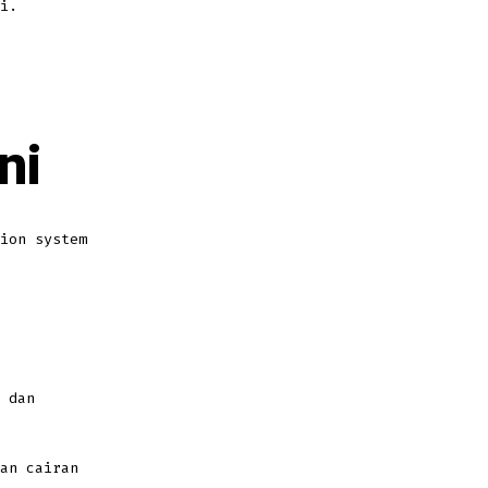
i.
ni
ion system
 dan
an cairan