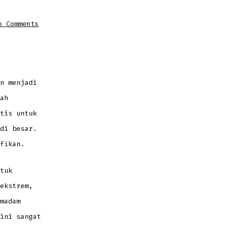
on
o Comments
Automatic
Fire
Suppression
System
untuk
Perlindungan
Maksimal
n menjadi
ah
tis untuk
di besar.
fikan.
tuk
ekstrem,
madam
ini sangat