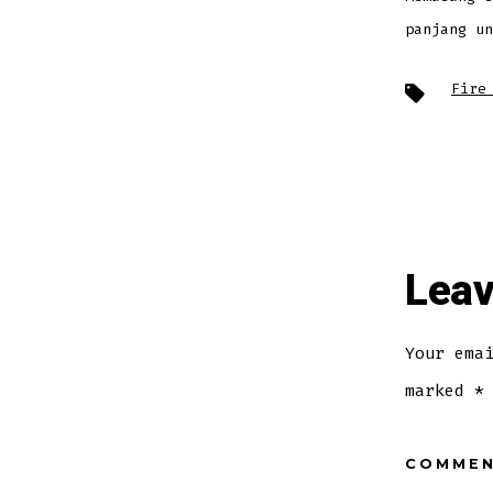
panjang un
Tags
Fire
Leav
Your ema
marked
*
COMME