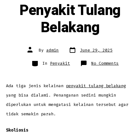
Penyakit Tulang
Belakang
Post
Post
By
admin
June 29, 2025
date
author
Categories
on
In
Penyakit
No Comments
3
Jenis
Kelainan
Penyakit
Tulang
Belakang
Ada tiga jenis kelainan
penyakit tulang belakang
yang bisa dialami. Penanganan sedini mungkin
diperlukan untuk mengatasi kelainan tersebut agar
tidak semakin parah.
Skoliosis