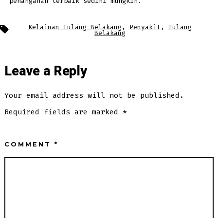
penanganan terbaik sedini mungkin.
Tags
Kelainan Tulang Belakang
,
Penyakit
,
Tulang
Belakang
Leave a Reply
Your email address will not be published.
Required fields are marked
*
COMMENT
*