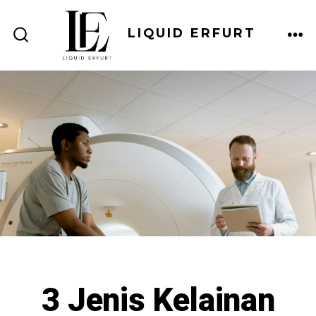
Skip
to
LIQUID ERFURT
ME
SEARCH
content
TOGGLE
3 Jenis Kelainan