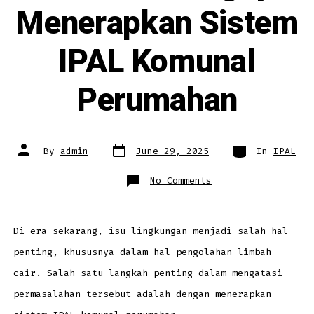
Menerapkan Sistem
IPAL Komunal
Perumahan
Post
Categories
Post
By
admin
June 29, 2025
In
IPAL
date
author
on
No Comments
Alasan
Pentingnya
Menerapkan
Sistem
IPAL
Komunal
Di era sekarang, isu lingkungan menjadi salah hal
Perumahan
penting, khususnya dalam hal pengolahan limbah
cair. Salah satu langkah penting dalam mengatasi
permasalahan tersebut adalah dengan menerapkan