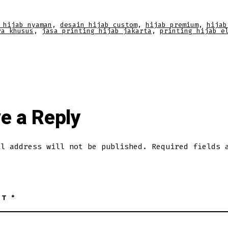
 hijab nyaman
,
desain hijab custom
,
hijab premium
,
hijab
ra khusus
,
jasa printing hijab jakarta
,
printing hijab e
e a Reply
il address will not be published.
Required fields 
NT
*