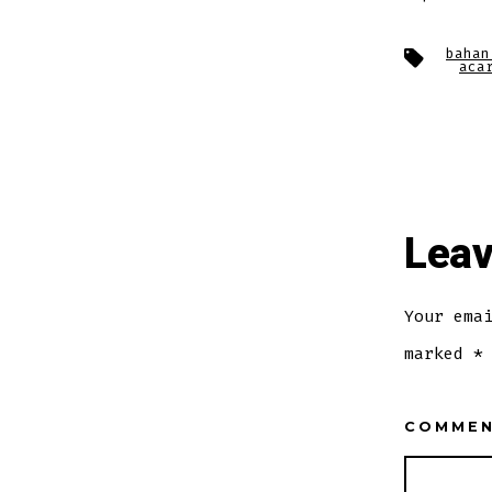
Tags
bahan
aca
Leav
Your ema
marked
*
COMME