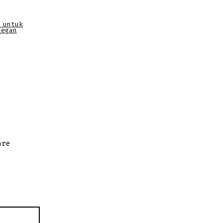
 untuk
legan
are