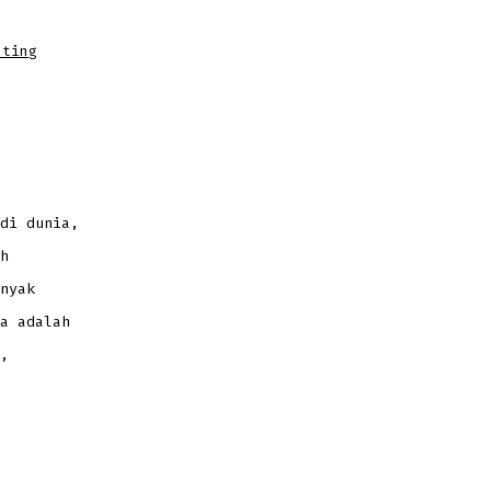
nting
di dunia,
h
nyak
a adalah
,