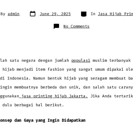
Post
Categories
By
admin
June 29, 2025
In
Jasa Hijab Pri
date
or
on
No Comments
Sedang
Mencari
Jasa
Printing
Hijab
Jakarta?
Perhatikan
Dulu
Hal-
alah satu negara dengan jumlah
populasi
muslim terbanyak 
hal
Berikut
 hijab menjadi item fashion yang sangat umum dipakai ole
di Indonesia. Namun bentuk hijab yang seragam membuat ba
ingin membuatnya berbeda dan unik, dan salah satu carany
ggunakan
jasa printing hijab Jakarta.
Jika Anda tertarik
 dulu berbagai hal berikut.
onsep dan Gaya yang Ingin Didapatkan