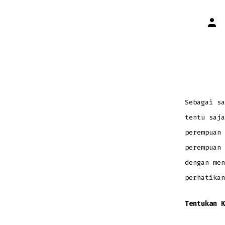
Post
auth
Sebagai s
tentu saja
perempuan 
perempuan 
dengan men
perhatikan
Tentukan K