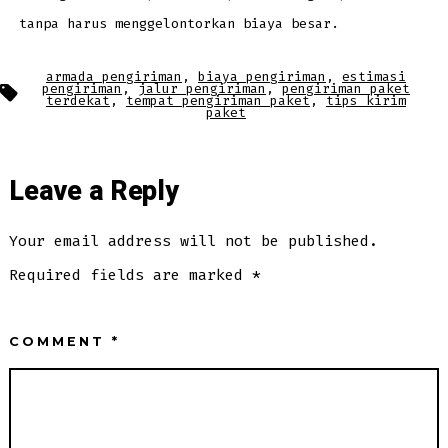
tanpa harus menggelontorkan biaya besar.
armada pengiriman
,
biaya pengiriman
,
estimasi
Tags
pengiriman
,
jalur pengiriman
,
pengiriman paket
terdekat
,
tempat pengiriman paket
,
tips kirim
paket
Leave a Reply
Your email address will not be published.
Required fields are marked
*
COMMENT
*