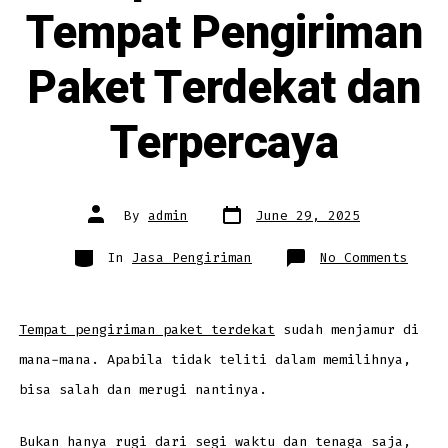
Tempat Pengiriman
Paket Terdekat dan
Terpercaya
Post
Post
By
admin
June 29, 2025
date
author
Categories
on
In
Jasa Pengiriman
No Comments
Tips
Memil
Tempa
Pengi
Paket
Terde
Tempat pengiriman paket terdekat
sudah menjamur di
dan
Terpe
mana-mana. Apabila tidak teliti dalam memilihnya,
bisa salah dan merugi nantinya.
Bukan hanya rugi dari segi waktu dan tenaga saja,