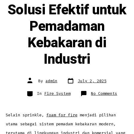
Solusi Efektif untuk
Pemadaman
Kebakaran di
Industri
Post
Post
By
admin
July 2, 2025
date
author
Categories
on
In
Fire System
No Comments
Foam
for
Fire:
Solusi
Efektif
untuk
Selain sprinkle,
foam for fire
menjadi pilihan
Pemadam
Kebakar
utama sebagai sistem pemadam kebakaran modern,
di
Industr
terutama di lingkungan industri dan komersial yang