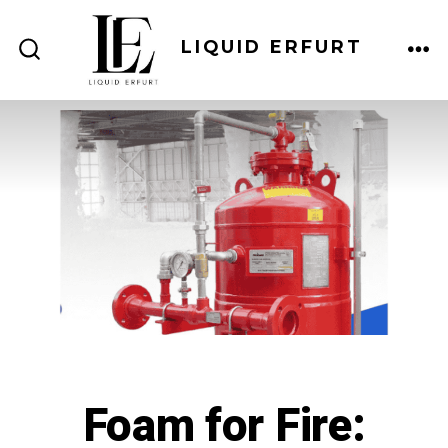
Skip
to
LIQUID ERFURT
ME
SEARCH
content
TOGGLE
Foam for Fire: