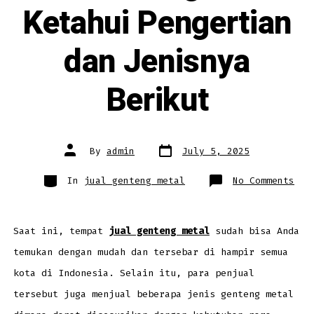
Ketahui Pengertian
dan Jenisnya
Berikut
Post
Post
By
admin
July 5, 2025
date
author
Categories
on
In
jual genteng metal
No Comments
Jua
Gen
Met
Ket
Pen
dan
Saat ini, tempat
jual genteng metal
sudah bisa Anda
Jen
Ber
temukan dengan mudah dan tersebar di hampir semua
kota di Indonesia. Selain itu, para penjual
tersebut juga menjual beberapa jenis genteng metal