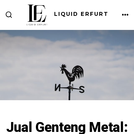
Skip
to
LIQUID ERFURT
ME
SEARCH
content
TOGGLE
Jual Genteng Metal: