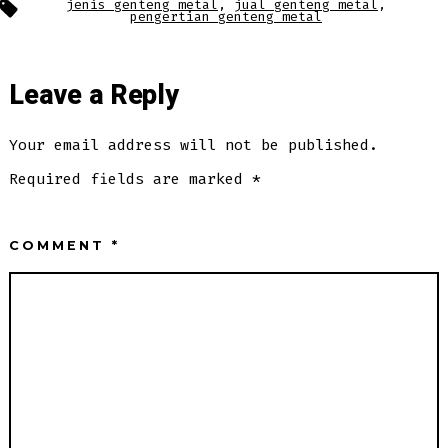
Tags
jenis genteng metal
,
jual genteng metal
,
pengertian genteng metal
Leave a Reply
Your email address will not be published.
Required fields are marked
*
COMMENT
*