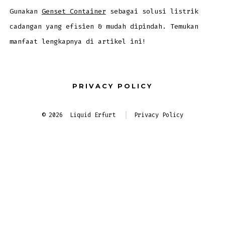
Listrik
untuk
Gunakan
Genset Container
sebagai solusi listrik
Berbagai
Keperluan
cadangan yang efisien & mudah dipindah. Temukan
manfaat lengkapnya di artikel ini!
PRIVACY POLICY
© 2026
Liquid Erfurt
Privacy Policy