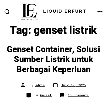
Skip
to
LIQUID ERFURT
ME
SEARCH
content
TOGGLE
Tag:
genset listrik
Genset Container, Solusi
Sumber Listrik untuk
Berbagai Keperluan
Post
Post
By
admin
July 10, 2025
date
author
Categories
on
In
Genset
No Comments
Genset
Container
Solusi
Sumber