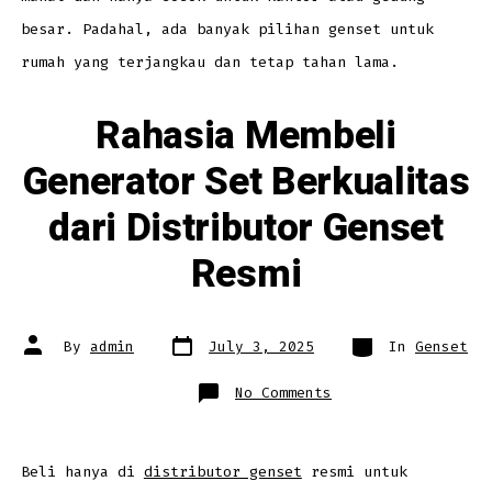
Pilihan
besar. Padahal, ada banyak pilihan genset untuk
rumah yang terjangkau dan tetap tahan lama.
Rahasia Membeli
Generator Set Berkualitas
dari Distributor Genset
Resmi
Post
Categories
Post
By
admin
July 3, 2025
In
Genset
date
author
on
No Comments
Rahasia
Membeli
Generator
Set
Berkualitas
dari
Beli hanya di
distributor genset
resmi untuk
Distributor