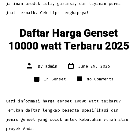
Genset
jaminan produk asli, garansi, dan layanan purna
Resmi
jual terbaik. Cek tips lengkapnya!
Daftar Harga Genset
10000 watt Terbaru 2025
Post
Post
By
admin
June 29, 2025
date
author
Categories
on
In
Genset
No Comments
Daftar
Harga
Genset
10000
watt
Terbaru
Cari informasi
harga genset 10000 watt
terbaru?
2025
Temukan daftar lengkap beserta spesifikasi dan
jenis genset yang cocok untuk kebutuhan rumah atau
proyek Anda.