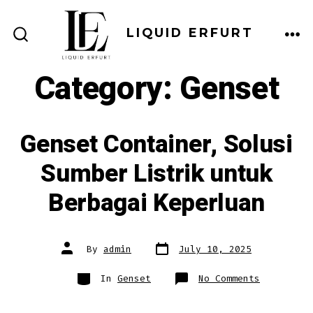
Skip
to
LIQUID ERFURT
ME
SEARCH
content
TOGGLE
Category:
Genset
Genset Container, Solusi
Sumber Listrik untuk
Berbagai Keperluan
Post
Post
By
admin
July 10, 2025
date
author
Categories
on
In
Genset
No Comments
Genset
Container
Solusi
Sumber