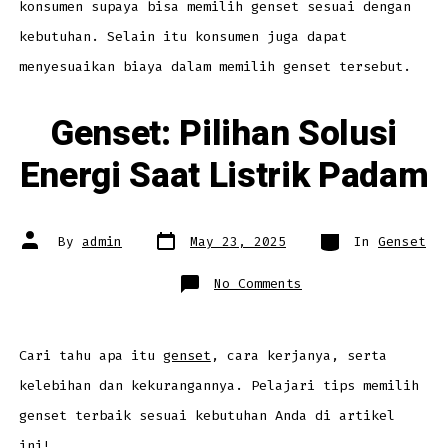
konsumen supaya bisa memilih genset sesuai dengan
kebutuhan. Selain itu konsumen juga dapat
menyesuaikan biaya dalam memilih genset tersebut.
Genset: Pilihan Solusi
Energi Saat Listrik Padam
Post
Categories
Post
By
admin
May 23, 2025
In
Genset
date
author
on
No Comments
Genset:
Pilihan
Solusi
Energi
Saat
Listrik
Cari tahu apa itu
genset
, cara kerjanya, serta
Padam
kelebihan dan kekurangannya. Pelajari tips memilih
genset terbaik sesuai kebutuhan Anda di artikel
ini!