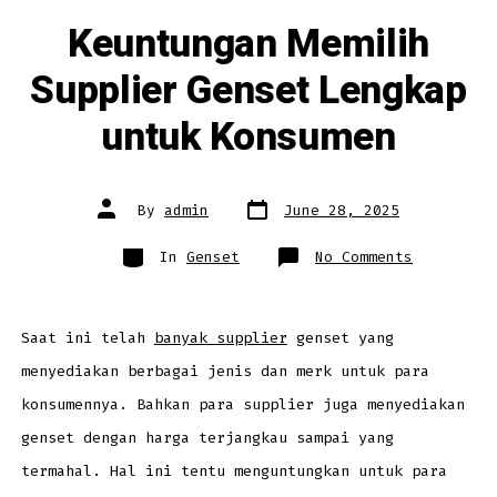
Keuntungan Memilih
Supplier Genset Lengkap
untuk Konsumen
Post
Post
By
admin
June 28, 2025
date
author
Categories
on
In
Genset
No Comments
Keuntunga
Memilih
Supplier
Genset
Lengkap
untuk
Saat ini telah
banyak supplier
genset yang
Konsumen
menyediakan berbagai jenis dan merk untuk para
konsumennya. Bahkan para supplier juga menyediakan
genset dengan harga terjangkau sampai yang
termahal. Hal ini tentu menguntungkan untuk para