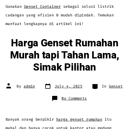
Listrik
untuk
Gunakan
Genset Container
sebagai solusi listrik
Berbagai
Keperluan
cadangan yang efisien & mudah dipindah. Temukan
manfaat lengkapnya di artikel ini!
Harga Genset Rumahan
Murah tapi Tahan Lama,
Simak Pilihan
Post
Categories
Post
By
admin
July 4, 2025
In
Genset
date
author
on
No Comments
Harga
Genset
Rumahan
Murah
tapi
Tahan
Banyak orang berpikir
harga genset rumahan
itu
Lama,
Simak
mahal dan hanya cocok untuk kantor atau gedung