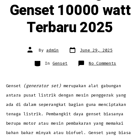
Genset 10000 watt
Terbaru 2025
Post
Post
By
admin
June 29, 2025
date
author
Categories
on
In
Genset
No Comments
Daftar
Harga
Genset
10000
watt
Terbaru
Genset
(generator set)
merupakan alat gabungan
2025
antara pusat listrik dengan mesin penggerak yang
ada di dalam seperangkat bagian guna menciptakan
tenaga listrik. Pembangkit daya genset biasanya
berupa motor atau mesin pembakaran yang memakai
bahan bakar minyak atau biofuel. Genset yang biasa