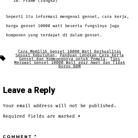
Frame (rangka)
Seperti itu informasi mengenai genset, cara kerja,
harga genset 10000 watt beserta fungsinya juga
komponen yang terdapat di dalam genset.
Cara Memilih Genset 10000 Watt Berkualitas
Sesuai Kebutuhan
,
Panduan Lengkap Cara Kerja
Tags
Genset dan Komponennya untuk Pemula
,
Tips
Merawat Genset 10000 Watt agar Awet dan Tidak
Boros BBM
Leave a Reply
Your email address will not be published.
Required fields are marked
*
COMMENT
*