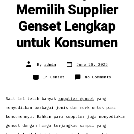
Memilih Supplier
Genset Lengkap
untuk Konsumen
Post
Post
By
admin
June 28, 2025
date
author
Categories
on
In
Genset
No Comments
Keuntunga
Memilih
Supplier
Genset
Lengkap
untuk
Saat ini telah banyak
supplier genset
yang
Konsumen
menyediakan berbagai jenis dan merk untuk para
konsumennya. Bahkan para supplier juga menyediakan
genset dengan harga terjangkau sampai yang