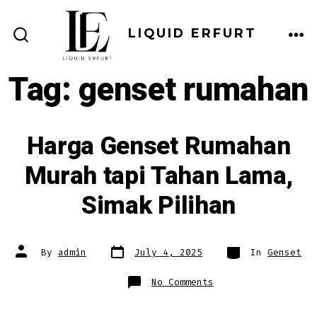
Skip
to
LIQUID ERFURT
ME
SEARCH
content
TOGGLE
Tag:
genset rumahan
Harga Genset Rumahan
Murah tapi Tahan Lama,
Simak Pilihan
Post
Categories
Post
By
admin
July 4, 2025
In
Genset
date
author
on
No Comments
Harga
Genset
Rumahan
Murah