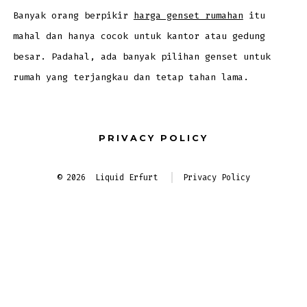
tapi
Tahan
Banyak orang berpikir
harga genset rumahan
itu
Lama,
Simak
mahal dan hanya cocok untuk kantor atau gedung
Pilihan
besar. Padahal, ada banyak pilihan genset untuk
rumah yang terjangkau dan tetap tahan lama.
PRIVACY POLICY
© 2026
Liquid Erfurt
Privacy Policy