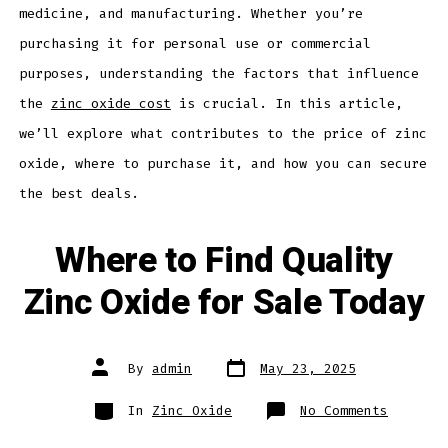
to
medicine, and manufacturing. Whether you’re
Buy
purchasing it for personal use or commercial
purposes, understanding the factors that influence
the
zinc oxide cost
is crucial. In this article,
we’ll explore what contributes to the price of zinc
oxide, where to purchase it, and how you can secure
the best deals.
Where to Find Quality
Zinc Oxide for Sale Today
Post
Post
By
admin
May 23, 2025
date
author
Categories
on
In
Zinc Oxide
No Comments
Where
to
Find