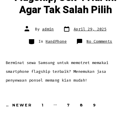
Agar Tak Salah Pilih
Post
Post
By
admin
April 29, 2025
date
author
Categories
on
In
HandPhone
No Comments
Sebelum
Sewa
Samsung
Flagship
Cek
4
Berminat sewa Samsung untuk memotret memakai
Hal
Ini
smartphone flagship terbaik? Menemukan jasa
Agar
Tak
Salah
penyewaan ponsel memang kian mudah!
Pilih
Posts
…
←
NEWER
1
7
8
9
pagination