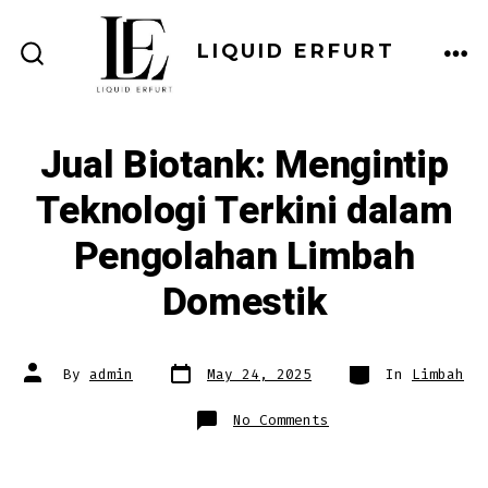
Skip
to
LIQUID ERFURT
ME
SEARCH
content
TOGGLE
Jual Biotank: Mengintip
Teknologi Terkini dalam
Pengolahan Limbah
Domestik
Post
Categories
Post
By
admin
May 24, 2025
In
Limbah
date
author
on
No Comments
Jual
Biotank:
Mengintip
Teknologi
Terkini