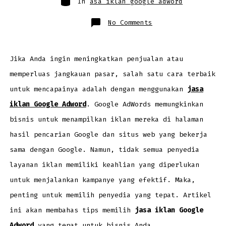
In
asa iklan google adword
on
No Comments
Jasa
Iklan
Google
Adword:
Cara
Memilih
Jika Anda ingin meningkatkan penjualan atau
Penyedia
yang
memperluas jangkauan pasar, salah satu cara terbaik
Tepat
untuk
Bisnis
untuk mencapainya adalah dengan menggunakan
jasa
Anda
iklan Google Adword
. Google AdWords memungkinkan
bisnis untuk menampilkan iklan mereka di halaman
hasil pencarian Google dan situs web yang bekerja
sama dengan Google. Namun, tidak semua penyedia
layanan iklan memiliki keahlian yang diperlukan
untuk menjalankan kampanye yang efektif. Maka,
penting untuk memilih penyedia yang tepat. Artikel
ini akan membahas tips memilih
jasa iklan Google
Adword
yang tepat untuk bisnis Anda.