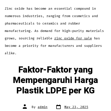
Quality
Zinc
Oxide
Zinc oxide has become an essential compound in
for
Sale
numerous industries, ranging from cosmetics and
Today
pharmaceuticals to ceramics and rubber
manufacturing. As demand for high-purity materials
grows, sourcing reliable
zinc oxide for sale
has
become a priority for manufacturers and suppliers
alike.
Faktor-Faktor yang
Mempengaruhi Harga
Plastik LDPE per KG
Post
Post
By
admin
May 23, 2025
date
author