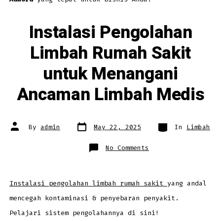
Instalasi Pengolahan
Limbah Rumah Sakit
untuk Menangani
Ancaman Limbah Medis
Post
Categories
Post
By
admin
May 22, 2025
In
Limbah
date
author
on
No Comments
Instalasi
Pengolahan
Limbah
Rumah
Sakit
untuk
Instalasi pengolahan limbah rumah sakit
yang andal
Menangani
Ancaman
mencegah kontaminasi & penyebaran penyakit.
Limbah
Medis
Pelajari sistem pengolahannya di sini!