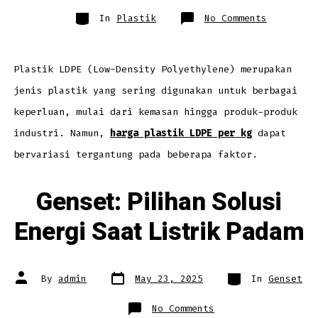
Categories
on
In
Plastik
No Comments
Faktor-
Faktor
yang
Mempengar
Harga
Plastik
Plastik LDPE (Low-Density Polyethylene) merupakan
LDPE
per
jenis plastik yang sering digunakan untuk berbagai
KG
keperluan, mulai dari kemasan hingga produk-produk
industri. Namun,
harga plastik LDPE per kg
dapat
bervariasi tergantung pada beberapa faktor.
Genset: Pilihan Solusi
Energi Saat Listrik Padam
Post
Categories
Post
By
admin
May 23, 2025
In
Genset
date
author
on
No Comments
Genset: