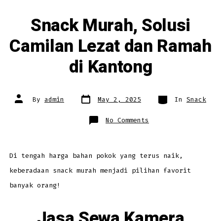
Snack Murah, Solusi
Camilan Lezat dan Ramah
di Kantong
Post
Categories
Post
By
admin
May 2, 2025
In
Snack
date
author
on
No Comments
Snack
Murah,
Solusi
Camilan
Lezat
dan
Di tengah harga bahan pokok yang terus naik,
Ramah
di
keberadaan snack murah menjadi pilihan favorit
Kantong
banyak orang!
Jasa Sewa Kamera