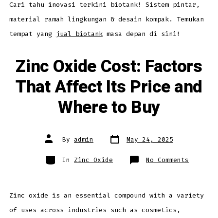
dalam
Cari tahu inovasi terkini biotank! Sistem pintar,
Pengolahan
Limbah
material ramah lingkungan & desain kompak. Temukan
Domestik
tempat yang
jual biotank
masa depan di sini!
Zinc Oxide Cost: Factors
That Affect Its Price and
Where to Buy
Post
Post
By
admin
May 24, 2025
date
author
Categories
on
In
Zinc Oxide
No Comments
Zinc
Oxide
Cost:
Factors
That
Affect
Zinc oxide is an essential compound with a variety
Its
Price
of uses across industries such as cosmetics,
and
Where